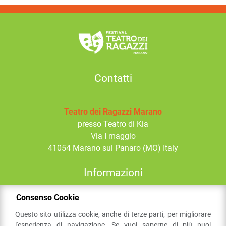
Contatti
Teatro dei Ragazzi Marano
presso Teatro di Kia
Via I maggio
41054
Marano sul Panaro
(MO) Italy
Informazioni
Consenso Cookie
Email:
festival@comune.marano.mo.it
Questo sito utilizza cookie, anche di terze parti, per migliorare
l'esperienza di navigazione. Se vuoi saperne di più puoi