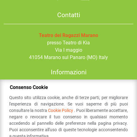
Contatti
Teatro dei Ragazzi Marano
presso Teatro di Kia
Via I maggio
41054
Marano sul Panaro
(MO) Italy
Informazioni
Consenso Cookie
Email:
festival@comune.marano.mo.it
Questo sito utilizza cookie, anche di terze parti, per migliorare
Social
l'esperienza di navigazione. Se vuoi saperne di più puoi
consultare la nostra
Cookie Policy
. Puoi liberamente accettare,
negare o revocare il tuo consenso in qualsiasi momento
accedendo al pannello delle preferenze nella pagina privacy.
Puoi acconsentire all'uso di queste tecnologie acconsentendo
a questa informativa.