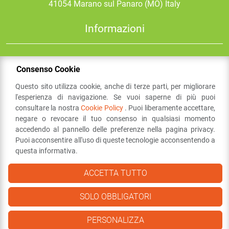
41054
Marano sul Panaro
(MO) Italy
Informazioni
Email:
festival@comune.marano.mo.it
Consenso Cookie
Social
Questo sito utilizza cookie, anche di terze parti, per migliorare
l'esperienza di navigazione. Se vuoi saperne di più puoi
consultare la nostra
Cookie Policy
. Puoi liberamente accettare,
negare o revocare il tuo consenso in qualsiasi momento
accedendo al pannello delle preferenze nella pagina privacy.
Puoi acconsentire all'uso di queste tecnologie acconsentendo a
questa informativa.
Sezione
Marano
Festival
Link
ACCETTA TUTTO
Utili
SOLO OBBLIGATORI
Privacy Policy
PERSONALIZZA