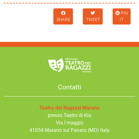
PIN
SHARE
TWEET
IT
Contatti
Teatro dei Ragazzi Marano
presso Teatro di Kia
Via I maggio
41054
Marano sul Panaro
(MO) Italy