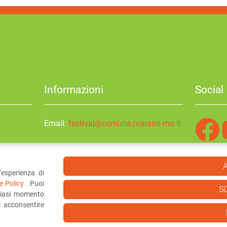
Informazioni
Social
Email:
festival@comune.marano.mo.it
) Italy
'esperienza di
e Policy
. Puoi
S
lsiasi momento
i acconsentire