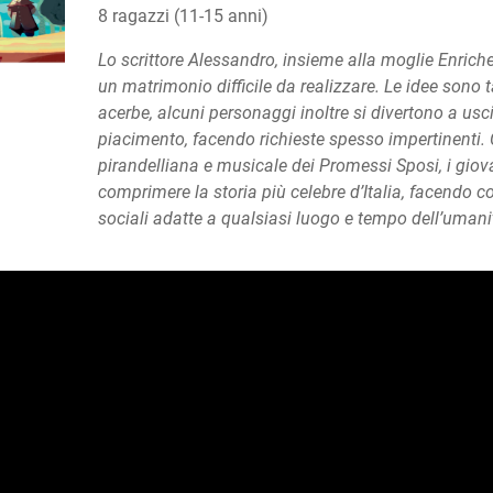
8 ragazzi (11-15 anni)
Lo scrittore Alessandro, insieme alla moglie Enrichet
un matrimonio difficile da realizzare. Le idee sono
acerbe, alcuni personaggi inoltre si divertono a uscir
piacimento, facendo richieste spesso impertinenti.
pirandelliana e musicale dei Promessi Sposi, i giovan
comprimere la storia più celebre d’Italia, facendo c
sociali adatte a qualsiasi luogo e tempo dell’umani