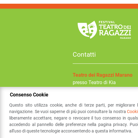
Contatti
Teatro dei Ragazzi Marano
presso Teatro di Kia
Via I maggio
Consenso Cookie
41054
Marano sul Panaro
(MO
Questo sito utilizza cookie, anche di terze parti, per migliorare l
navigazione. Se vuoi saperne di più puoi consultare la nostra
Cooki
liberamente accettare, negare o revocare il tuo consenso in qua
Sezione
Marano
accedendo al pannello delle preferenze nella pagina privacy. Puo
Privacy Policy
Festival
Link
all'uso di queste tecnologie acconsentendo a questa informativa.